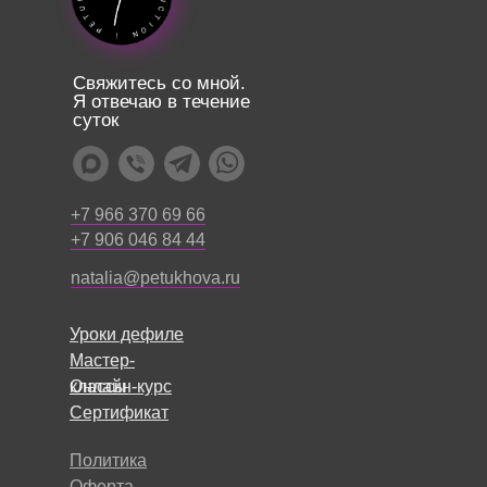
Свяжитесь со мной.
Я отвечаю в течение
суток
+7 966 370 69 66
+7 906 046 84 44
natalia@petukhova.ru
Уроки дефиле
Уроки дефиле
Мастер-
Мастер-
Онлайн-курс
классы
Онлайн-курс
классы
Сертификат
Сертификат
Политика
Оферта