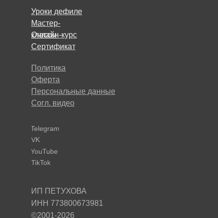
Уроки дефиле
Уроки дефиле
Мастер-
Мастер-
Онлайн-курс
классы
Онлайн-курс
классы
Сертификат
Сертификат
Политика
Оферта
Персональные данные
Согл. видео
Telegram
VK
YouTube
TikTok
ИП ПЕТУХОВА
ИНН 773800673981
©2001-2026