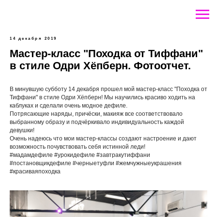
14 декабря 2019
Мастер-класс "Походка от Тиффани"
в стиле Одри Хёпберн. Фотоотчет.
В минувшую субботу 14 декабря прошел мой мастер-класс "Походка от
Тиффани" в стиле Одри Хёпберн! Мы научились красиво ходить на
каблуках и сделали очень модное дефиле.
Потрясающие наряды, причёски, макияж все соответствовало
выбранному образу и подчёркивало индивидуальность каждой
девушки!
Очень надеюсь что мои мастер-классы создают настроение и дают
возможность почувствовать себя истинной леди!
#мадамдефиле #урокидефиле #завтракутиффани
#постановщикдефиле #черныетуфли #жемчужныеукрашения
#красиваяпоходка